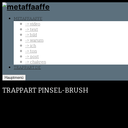
METAFFAAFFE
-> video
-> text
-> bild
-> warum
-> ich
-> ton
-> post
-> chakren
TRAPPART.DE
Hauptmenü
TRAPPART PINSEL-BRUSH
Spritzig 1995
Ursprung-3 1994