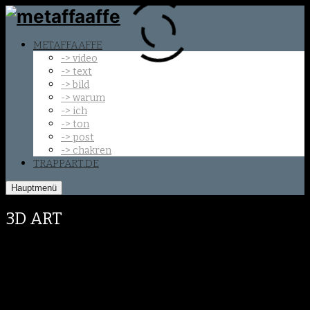
METAFFAAFFE
-> video
-> text
-> bild
-> warum
-> ich
-> ton
-> post
-> chakren
TRAPPART.DE
Hauptmenü
3D ART